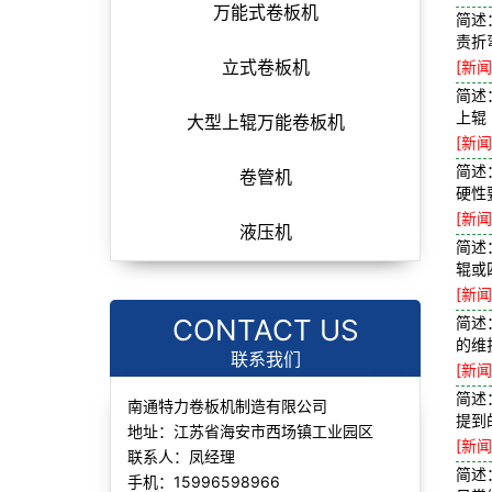
万能式卷板机
简述
责折
[新闻
立式卷板机
简述
上辊
大型上辊万能卷板机
[新闻
简述
卷管机
硬性
[新闻
液压机
简述
辊或
[新闻
CONTACT US
简述
的维
联系我们
[新闻
简述
南通特力卷板机制造有限公司
提到
地址：江苏省海安市西场镇工业园区
[新闻
联系人：凤经理
简述
手机：15996598966