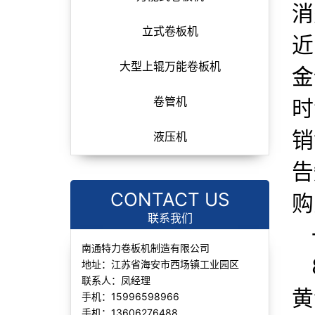
消
立式卷板机
近
大型上辊万能卷板机
金
时
卷管机
销
液压机
告
CONTACT US
购
联系我们
南通特力卷板机制造有限公司
地址：江苏省海安市西场镇工业园区
联系人：凤经理
黄
手机：15996598966
手机：13606276488