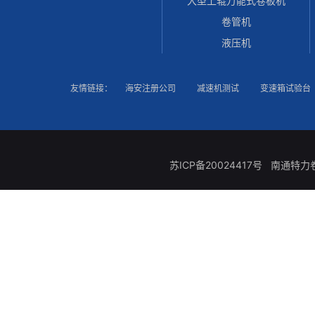
大型上辊万能式卷板机
卷管机
液压机
友情链接：
海安注册公司
减速机测试
变速箱试验台
苏ICP备20024417号
南通特力卷