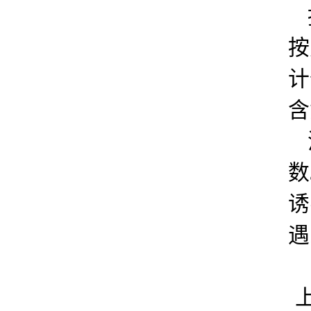
按
计
含
数
诱
遇