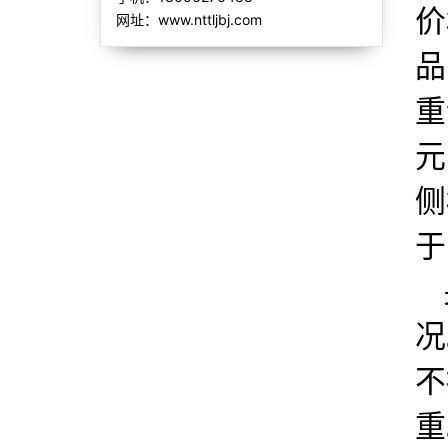
价
网址：www.nttljbj.com
品
重
元
侧
于
况
不
重