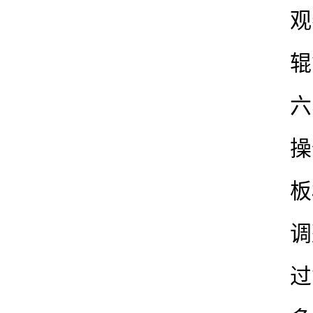
观
辊
六
操
板
调
过