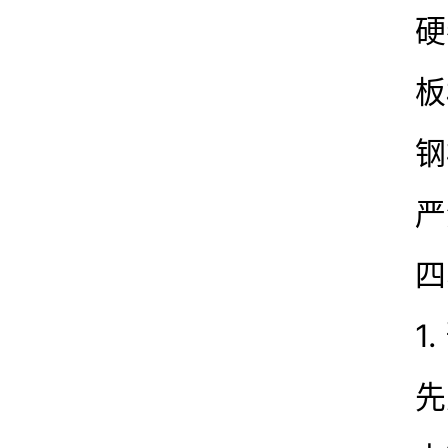
硬
板
钢
严
四
1
先