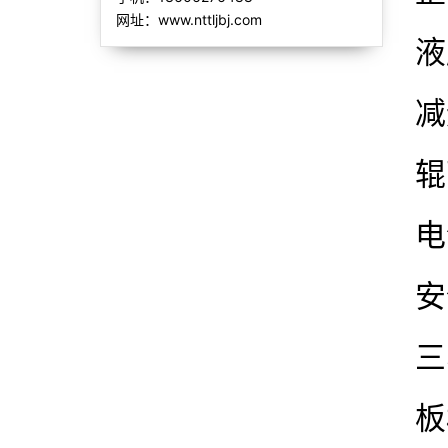
网址：www.nttljbj.com
液
减
辊
电
安
三
板