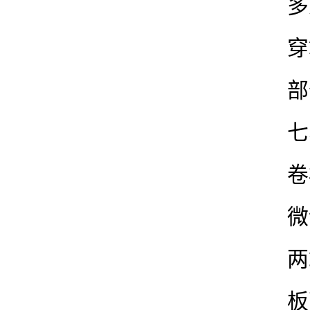
多
穿
部
七
卷
微
两
板