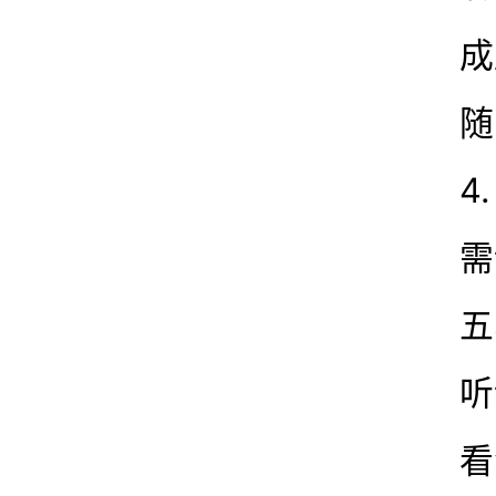
成
随
4
需
五
听
看