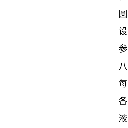
圆
设
参
八
每
各
液