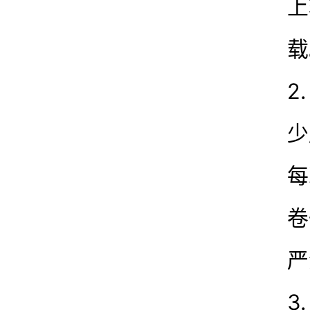
上
载
2
少
每
卷
严
3