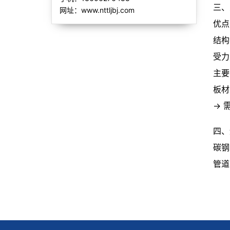
三、
网址：www.nttljbj.com
优点
结构
受力
主要
板材
→ 
四、
碳钢
管道