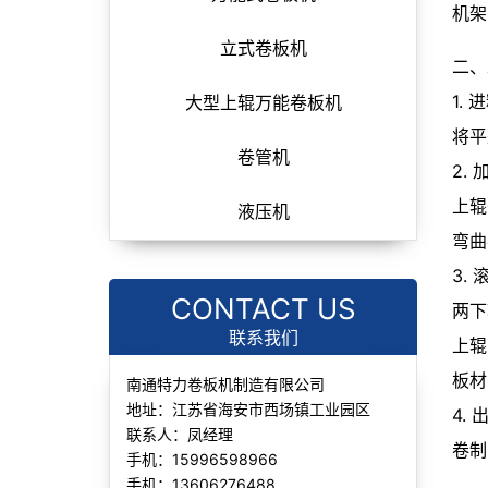
机架
立式卷板机
二、
1.
大型上辊万能卷板机
将平
卷管机
2.
上辊
液压机
弯曲
3.
CONTACT US
两下
联系我们
上辊
板材
南通特力卷板机制造有限公司
地址：江苏省海安市西场镇工业园区
4.
联系人：凤经理
卷制
手机：15996598966
手机：13606276488