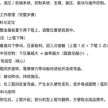
、液压 / 机械系统、控制系统：支撑、施压、驱动与操作控制。
工作原理（完整步骤）
 进料与定位
整金属板置于两下辊上，调整位置使其居中。
 加压（上辊下降）
垂直向下移动，压紧板材。因三点接触（上辊 1 点 + 下辊 2 
半径控制：下压量越大 → 曲率越大（圆直径越小）。
 滚弯成型（核心）
辊同步旋转，靠摩擦力带动板材进给并连续弯曲。
：被动转动，持续施压。
：在三辊间反复弯曲，产生永久塑性变形，逐步卷成圆筒 / 弧形
 出料与卸件
到位后，上辊升起；部分机型上辊可翻倒，方便取出成品筒件。