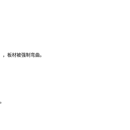
点），板材被强制弯曲。
。