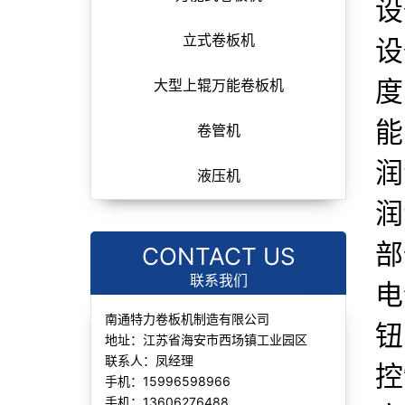
设
立式卷板机
设
度
大型上辊万能卷板机
能
卷管机
润
液压机
润
部
CONTACT US
联系我们
电
南通特力卷板机制造有限公司
钮
地址：江苏省海安市西场镇工业园区
联系人：凤经理
控
手机：15996598966
手机：13606276488