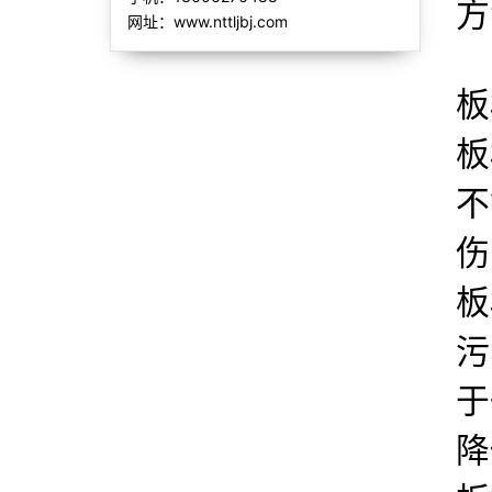
方
网址：www.nttljbj.com
板
板
不
伤
板
污
于
降