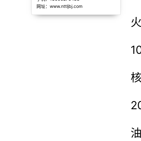
网址：www.nttljbj.com
火
1
核
2
油