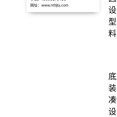
网址：www.nttljbj.com
设
型
料
底
装
凑
设