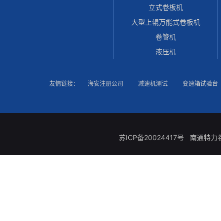
立式卷板机
大型上辊万能式卷板机
卷管机
液压机
友情链接：
海安注册公司
减速机测试
变速箱试验台
苏ICP备20024417号
南通特力卷