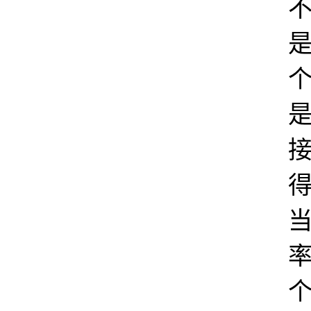
不
是
接