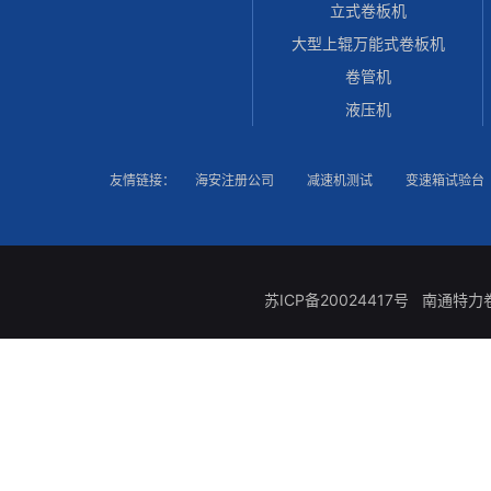
立式卷板机
大型上辊万能式卷板机
卷管机
液压机
友情链接：
海安注册公司
减速机测试
变速箱试验台
苏ICP备20024417号
南通特力卷