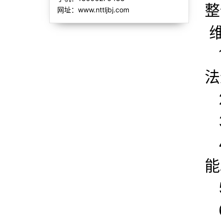
整
网址：www.nttljbj.com
维
法
能