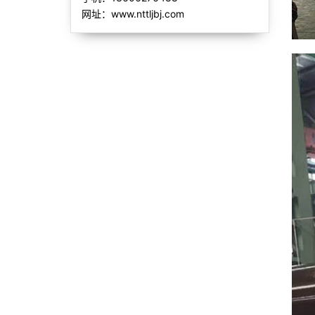
网址：www.nttljbj.com