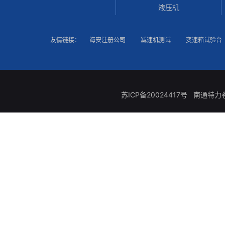
液压机
友情链接：
海安注册公司
减速机测试
变速箱试验台
苏ICP备20024417号
南通特力卷