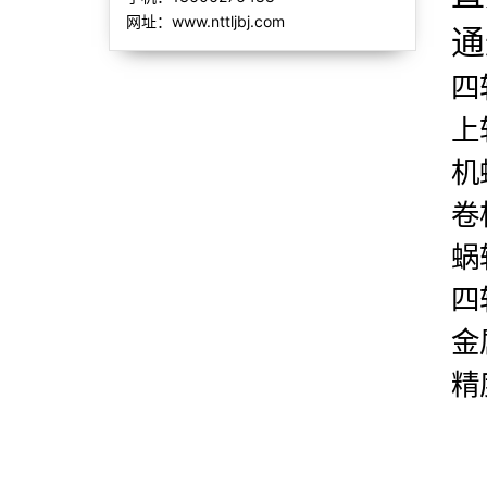
网址：www.nttljbj.com
通
四
上
机
卷
蜗
四
金
精