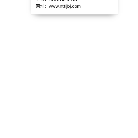
网址：www.nttljbj.com